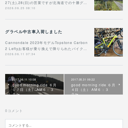
27(土),28(日)の営業ですが北海道での十勝グ…
2026.06.25 08:10
グラベル中古車入荷しました
Cannondale 2023年モデルTopstone Carbon
2 Leftyお客様が乗り換えで降りられたバイク…
2026.06.11 07:34
2017.06.11 10:08
2017.05.31 09:22
good morning ride ６月
good morning ride ６月
１７日（土） AM６：３
４日（土） AM６：３
０〜
０〜
0
コメント