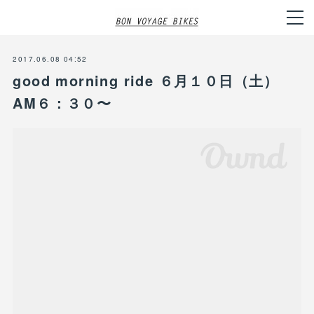
2017.06.08 04:52
good morning ride ６月１０日（土）
AM６：３０〜