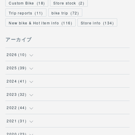
Custom Bike
(
18
)
Store stock
(
2
)
Trip reports
(
11
)
bike trip
(
72
)
New bike & Hot item info
(
116
)
Store info
(
134
)
アーカイブ
2026
(
10
)
(
1
)
2025
(
39
)
(
2
)
(
2
)
2024
(
41
)
(
3
)
(
2
)
(
6
)
2023
(
32
)
(
2
)
(
2
)
(
4
)
(
2
)
2022
(
44
)
(
2
)
(
2
)
(
5
)
(
1
)
(
3
)
2021
(
31
)
(
3
)
(
1
)
(
3
)
(
5
)
(
3
)
2020
(
23
)