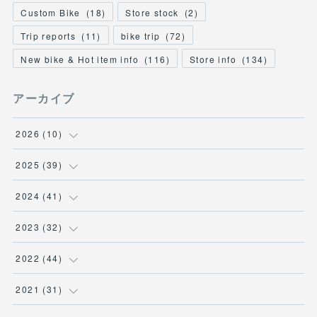
Custom Bike
(
18
)
Store stock
(
2
)
Trip reports
(
11
)
bike trip
(
72
)
New bike & Hot item info
(
116
)
Store info
(
134
)
アーカイブ
2026
(
10
)
(
1
)
2025
(
39
)
(
2
)
(
2
)
2024
(
41
)
(
3
)
(
2
)
(
6
)
2023
(
32
)
(
2
)
(
2
)
(
4
)
(
2
)
2022
(
44
)
(
2
)
(
2
)
(
5
)
(
1
)
(
3
)
2021
(
31
)
(
3
)
(
1
)
(
3
)