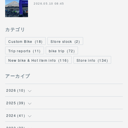
2026.05.10 08:45
カテゴリ
Custom Bike
(
18
)
Store stock
(
2
)
Trip reports
(
11
)
bike trip
(
72
)
New bike & Hot item info
(
116
)
Store info
(
134
)
アーカイブ
2026
(
10
)
(
1
)
2025
(
39
)
(
2
)
(
2
)
2024
(
41
)
(
3
)
(
2
)
(
6
)
2023
(
32
)