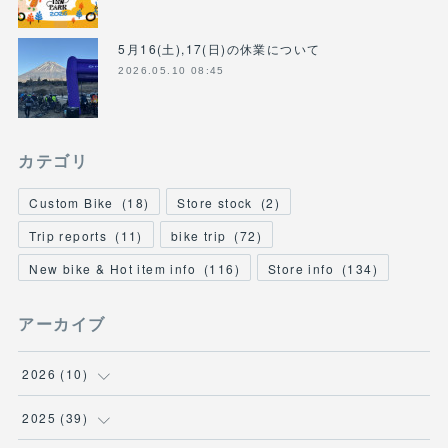
5月16(土),17(日)の休業について
2026.05.10 08:45
カテゴリ
Custom Bike
(
18
)
Store stock
(
2
)
Trip reports
(
11
)
bike trip
(
72
)
New bike & Hot item info
(
116
)
Store info
(
134
)
アーカイブ
2026
(
10
)
(
1
)
2025
(
39
)