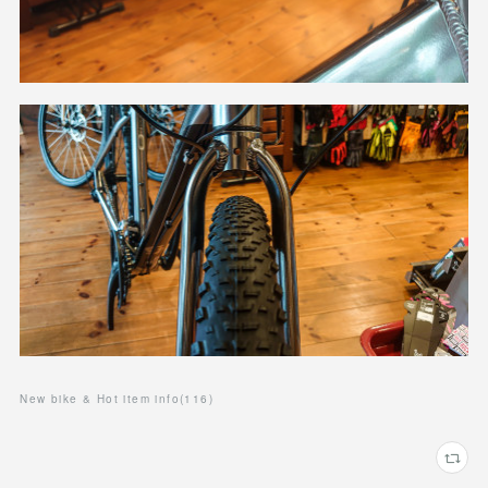
New bike & Hot item info
(
116
)