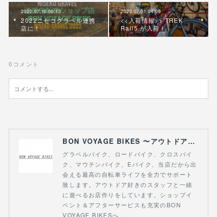
2022.07.16 06:13
2022.07.01 04:06
2022ニセコグラベル連携
<<入荷情報>> TREK
店に！
Rail5 が入荷！
0
コメント
BON VOYAGE BIKES 〜アウトドアライフにつながる自転車専門店〜
グラベルバイク、ロードバイク、クロスバイ
ク、マウテンバイク、Eバイク、当店だから出
会える最高の自転車ライフを全力でサポート
致します。アウトドア好きのスタッフと一緒
に遊べるお店作りをしています。ショップイ
ベント＆アフターサービスも充実のBON
VOYAGE BIKESへ。