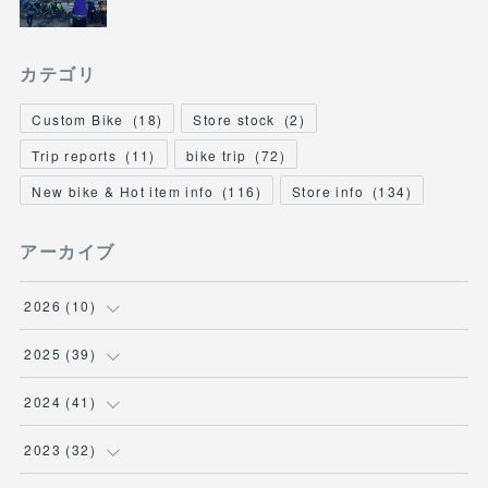
カテゴリ
Custom Bike
(
18
)
Store stock
(
2
)
Trip reports
(
11
)
bike trip
(
72
)
New bike & Hot item info
(
116
)
Store info
(
134
)
アーカイブ
2026
(
10
)
(
1
)
2025
(
39
)
(
2
)
(
2
)
2024
(
41
)
(
3
)
(
2
)
(
6
)
2023
(
32
)