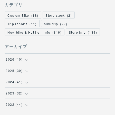
カテゴリ
Custom Bike
(
18
)
Store stock
(
2
)
Trip reports
(
11
)
bike trip
(
72
)
New bike & Hot item info
(
116
)
Store info
(
134
)
アーカイブ
2026
(
10
)
(
1
)
2025
(
39
)
(
2
)
(
2
)
2024
(
41
)
(
3
)
(
2
)
(
6
)
2023
(
32
)
(
2
)
(
2
)
(
4
)
(
2
)
2022
(
44
)
(
2
)
(
2
)
(
5
)
(
1
)