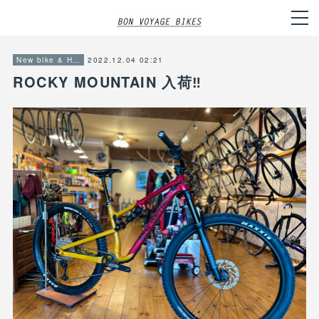
2022.12.04 02:21
New bike & Hot item info
ROCKY MOUNTAIN 入荷‼︎