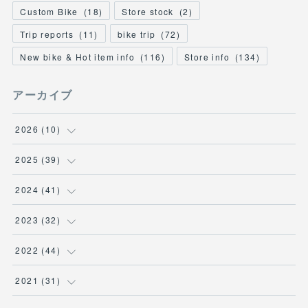
Custom Bike
(
18
)
Store stock
(
2
)
Trip reports
(
11
)
bike trip
(
72
)
New bike & Hot item info
(
116
)
Store info
(
134
)
アーカイブ
2026
(
10
)
(
1
)
2025
(
39
)
(
2
)
(
2
)
2024
(
41
)
(
3
)
(
2
)
(
6
)
2023
(
32
)
(
2
)
(
2
)
(
4
)
(
2
)
2022
(
44
)
(
2
)
(
2
)
(
5
)
(
1
)
(
3
)
2021
(
31
)
(
3
)
(
1
)
(
3
)