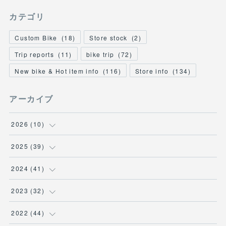
カテゴリ
Custom Bike
(
18
)
Store stock
(
2
)
Trip reports
(
11
)
bike trip
(
72
)
New bike & Hot item info
(
116
)
Store info
(
134
)
アーカイブ
2026
(
10
)
(
1
)
2025
(
39
)
(
2
)
(
2
)
2024
(
41
)
(
3
)
(
2
)
(
6
)
2023
(
32
)
(
2
)
(
2
)
(
4
)
(
2
)
2022
(
44
)