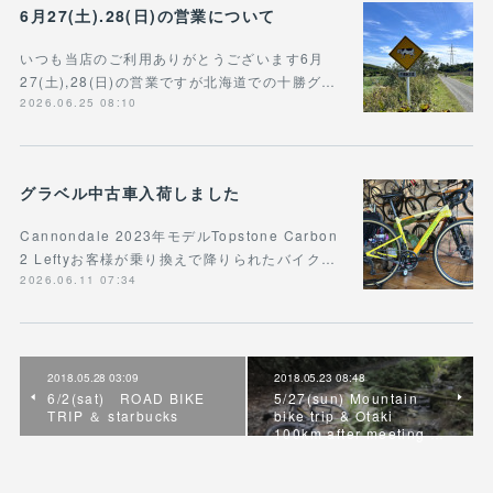
6月27(土).28(日)の営業について
いつも当店のご利用ありがとうございます6月
27(土),28(日)の営業ですが北海道での十勝グ…
2026.06.25 08:10
グラベル中古車入荷しました
Cannondale 2023年モデルTopstone Carbon
2 Leftyお客様が乗り換えで降りられたバイク…
2026.06.11 07:34
2018.05.28 03:09
2018.05.23 08:48
6/2(sat) ROAD BIKE
5/27(sun) Mountain
TRIP ＆ starbucks
bike trip & Otaki
100km after meeting …