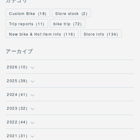
カテゴリ
Custom Bike
(
18
)
Store stock
(
2
)
Trip reports
(
11
)
bike trip
(
72
)
New bike & Hot item info
(
116
)
Store info
(
134
)
アーカイブ
2026
(
10
)
(
1
)
2025
(
39
)
(
2
)
(
2
)
2024
(
41
)
(
3
)
(
2
)
(
6
)
2023
(
32
)
(
2
)
(
2
)
(
4
)
(
2
)
2022
(
44
)
(
2
)
(
2
)
(
5
)
(
1
)
(
3
)
2021
(
31
)