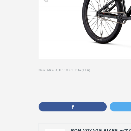
New bike & Hot item info
(
116
)
BON VOYAGE BIKE