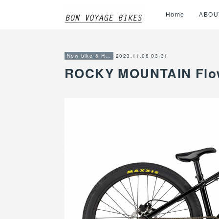
Home
ABOU
2023.11.08 03:31
New bike & Hot item info
ROCKY MOUNTAIN F