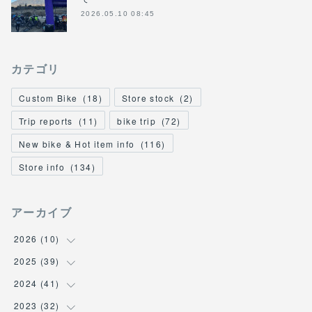
2026.05.10 08:45
カテゴリ
Custom Bike
(
18
)
Store stock
(
2
)
Trip reports
(
11
)
bike trip
(
72
)
New bike & Hot item info
(
116
)
Store info
(
134
)
アーカイブ
2026
(
10
)
2025
(
39
(
1
)
)
(
2
)
2024
(
41
(
2
)
)
(
3
)
(
2
)
2023
(
32
(
6
)
)