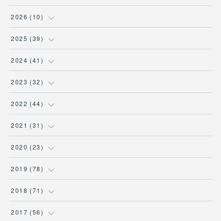
2026
(
10
)
(
1
)
2025
(
39
)
(
2
)
(
2
)
2024
(
41
)
(
3
)
(
2
)
(
6
)
2023
(
32
)
(
2
)
(
2
)
(
4
)
(
2
)
2022
(
44
)
(
2
)
(
2
)
(
5
)
(
1
)
(
3
)
2021
(
31
)
(
3
)
(
1
)
(
3
)
(
5
)
(
3
)
2020
(
23
)
(
2
)
(
2
)
(
2
)
(
3
)
(
5
)
(
1
)
2019
(
78
)
(
7
)
(
3
)
(
2
)
(
1
)
(
2
)
(
3
)
(
6
)
2018
(
71
)
(
3
)
(
4
)
(
4
)
(
4
)
(
1
)
(
1
)
(
4
)
(
11
)
2017
(
56
)