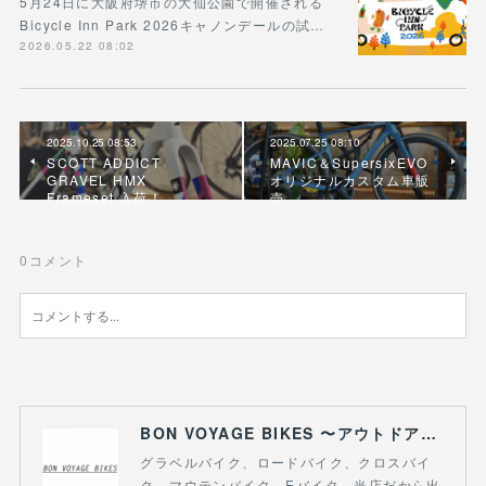
5月24日に大阪府堺市の大仙公園で開催される
Bicycle Inn Park 2026キャノンデールの試…
2026.05.22 08:02
2025.10.25 08:53
2025.07.25 08:10
SCOTT ADDICT
MAVIC＆SupersixEVO
GRAVEL HMX
オリジナルカスタム車販
Frameset 入荷！
売
0
コメント
BON VOYAGE BIKES 〜アウトドアライフにつながる自転車専門店〜
グラベルバイク、ロードバイク、クロスバイ
ク、マウテンバイク、Eバイク、当店だから出