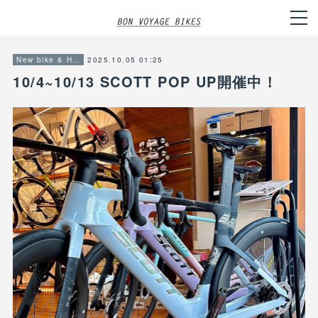
2025.10.05 01:25
New bike & Hot item info
10/4~10/13 SCOTT POP UP開催中！