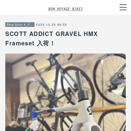
2025.10.25 08:53
New bike & Hot item info
SCOTT ADDICT GRAVEL HMX
Frameset 入荷！