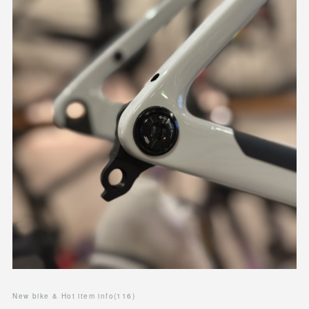
New bike & Hot item info
(
116
)