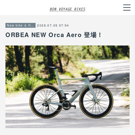
2026.07.05 07:54
New bike & Hot item info
ORBEA NEW Orca Aero 登場！