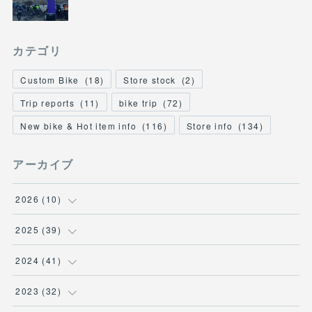
カテゴリ
Custom Bike
(
18
)
Store stock
(
2
)
Trip reports
(
11
)
bike trip
(
72
)
New bike & Hot item info
(
116
)
Store info
(
134
)
アーカイブ
2026
(
10
)
(
1
)
2025
(
39
)
(
2
)
(
2
)
2024
(
41
)
(
3
)
(
2
)
(
6
)
2023
(
32
)