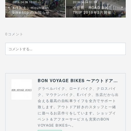
2019.04.09 10:01
2019.04.04 01:39
4/13(土）mountain
小豆島 ROAD BIKE
bike trip のお知らせ
TRIP 2019年3月開催
0
コメント
BON VOYAGE BIKES 〜アウトドアライフにつながる自転車専門店〜
グラベルバイク、ロードバイク、クロスバイ
ク、マウテンバイク、Eバイク、当店だから出
会える最高の自転車ライフを全力でサポート
致します。アウトドア好きのスタッフと一緒
に遊べるお店作りをしています。ショップイ
ベント＆アフターサービスも充実のBON
VOYAGE BIKESへ。