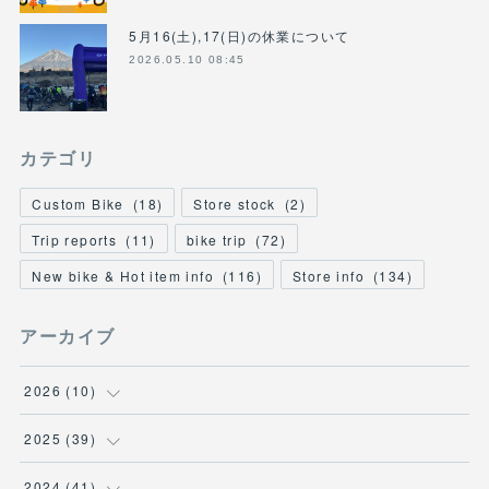
5月16(土),17(日)の休業について
2026.05.10 08:45
カテゴリ
Custom Bike
(
18
)
Store stock
(
2
)
Trip reports
(
11
)
bike trip
(
72
)
New bike & Hot item info
(
116
)
Store info
(
134
)
アーカイブ
2026
(
10
)
(
1
)
2025
(
39
)
(
2
)
(
2
)
2024
(
41
)