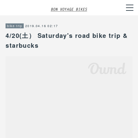
2019.04.16 02:17
bike trip
4/20(土） Saturday's road bike trip &
starbucks