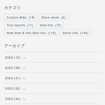
カテゴリ
Custom Bike
(
18
)
Store stock
(
2
)
Trip reports
(
11
)
bike trip
(
72
)
New bike & Hot item info
(
116
)
Store info
(
134
)
アーカイブ
2026
(
10
)
(
1
)
2025
(
39
)
(
2
)
(
2
)
2024
(
41
)
(
3
)
(
2
)
(
6
)
2023
(
32
)
(
2
)
(
2
)
(
4
)
(
2
)
2022
(
44
)