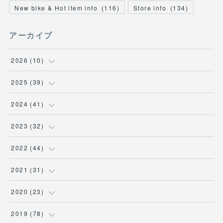
New bike & Hot item info
(
116
)
Store info
(
134
)
アーカイブ
2026
(
10
)
(
1
)
2025
(
39
)
(
2
)
(
2
)
2024
(
41
)
(
3
)
(
2
)
(
6
)
2023
(
32
)
(
2
)
(
2
)
(
4
)
(
2
)
2022
(
44
)
(
2
)
(
2
)
(
5
)
(
1
)
(
3
)
2021
(
31
)
(
3
)
(
1
)
(
3
)
(
5
)
(
3
)
2020
(
23
)
(
2
)
(
2
)
(
2
)
(
3
)
(
5
)
(
1
)
2019
(
78
)