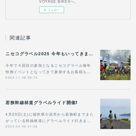
VOYAGE BIKESへ。
フォロー
関連記事
ニセコグラベル2025 今年もいってきました！
今年で５回目の参加となるニセコグラベル毎年
恒例イベントとなってきて参加するお客様も…
2025.11.08 06:19
若狭幹線林道グラベルライド開催❗️
4月20日(土)に福井県小浜市から若狭町までまた
がっている幹線林道にグラベルライド行きま…
2024.04.06 01:36