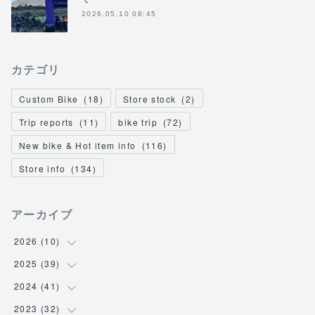
2026.05.10 08:45
カテゴリ
Custom Bike
(
18
)
Store stock
(
2
)
Trip reports
(
11
)
bike trip
(
72
)
New bike & Hot item info
(
116
)
Store info
(
134
)
アーカイブ
2026
(
10
)
2025
(
39
(
1
)
)
(
2
)
2024
(
41
(
2
)
)
(
3
)
(
2
)
2023
(
32
(
6
)
)