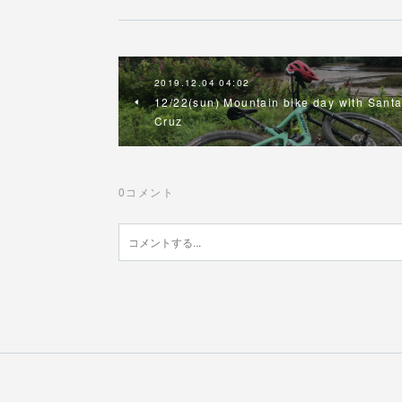
2019.12.04 04:02
12/22(sun) Mountain bike day with Sant
Cruz
0
コメント