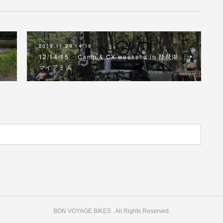
2019.11.29 14:19
a
12/14-15 Camp & CX weekend in 琵琶湖
マイアミ浜
BON VOYAGE BIKES . All Rights Reserved.