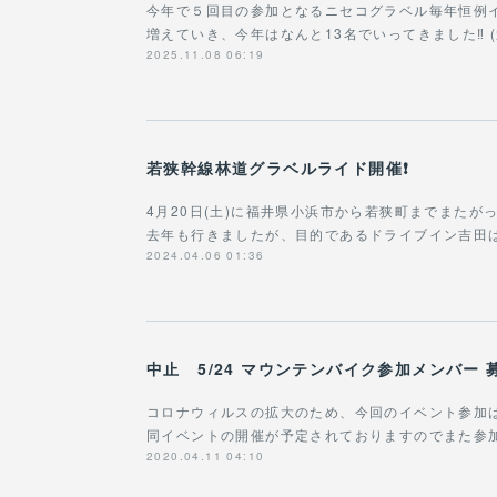
今年で５回目の参加となるニセコグラベル毎年恒例
増えていき、今年はなんと13名でいってきました‼︎
2025.11.08 06:19
若狭幹線林道グラベルライド開催❗️
4月20日(土)に福井県小浜市から若狭町までまたが
去年も行きましたが、目的であるドライブイン吉田
2024.04.06 01:36
中止 5/24 マウンテンバイク参加メンバー 
コロナウィルスの拡大のため、今回のイベント参加
同イベントの開催が予定されておりますのでまた参
2020.04.11 04:10