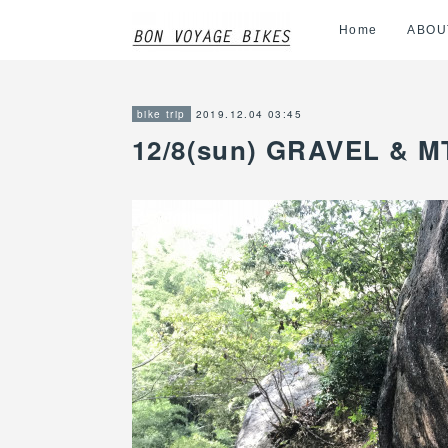
Home
ABOU
2019.12.04 03:45
bike trip
12/8(sun) GRAVEL & M