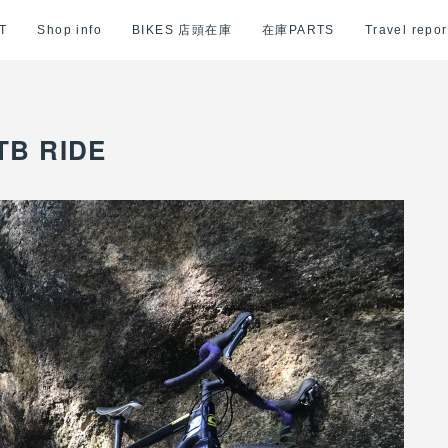
T
Shop info
BIKES 店頭在庫
在庫PARTS
Travel repor
TB RIDE