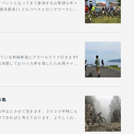
イベントとなってきて参加するお客様も年々
 (過去最多)ミドルコースとロングコースに…
っている幹線林道にグラベルライド行きます❗️
は休業しておりイカ丼を逃したため再チャ…
募集
は中止とさせて頂きます。２０２０年秋にも
加できればと考えております。よろしくお…