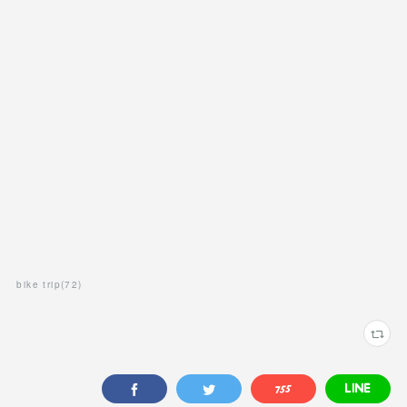
bike trip
(
72
)