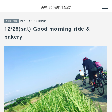
2019.12.26 09:31
bike trip
12/28(sat) Good morning ride &
bakery