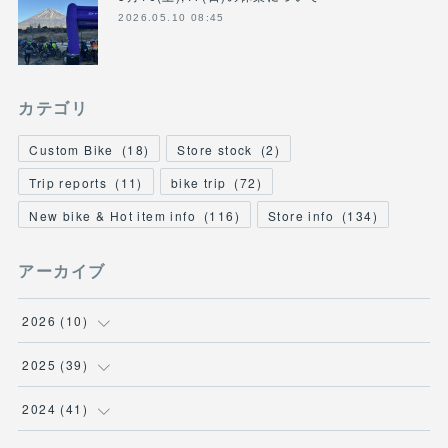
2026.05.10 08:45
カテゴリ
Custom Bike
(
18
)
Store stock
(
2
)
Trip reports
(
11
)
bike trip
(
72
)
New bike & Hot item info
(
116
)
Store info
(
134
)
アーカイブ
2026
(
10
)
(
1
)
2025
(
39
)
(
2
)
(
2
)
2024
(
41
)
(
3
)