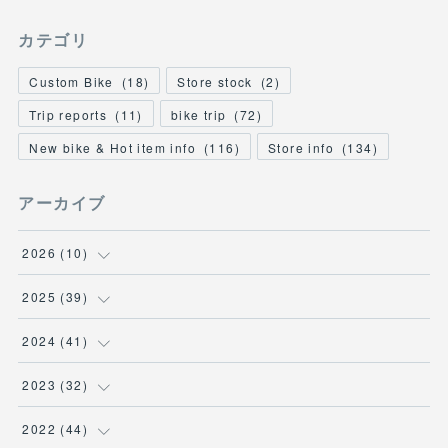
カテゴリ
Custom Bike
(
18
)
Store stock
(
2
)
Trip reports
(
11
)
bike trip
(
72
)
New bike & Hot item info
(
116
)
Store info
(
134
)
アーカイブ
2026
(
10
)
(
1
)
2025
(
39
)
(
2
)
(
2
)
2024
(
41
)
(
3
)
(
2
)
(
6
)
2023
(
32
)
(
2
)
(
2
)
(
4
)
(
2
)
2022
(
44
)