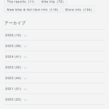
Trip reports
(
11
)
bike trip
(
72
)
New bike & Hot item info
(
116
)
Store info
(
134
)
アーカイブ
2026
(
10
)
(
1
)
2025
(
39
)
(
2
)
(
2
)
2024
(
41
)
(
3
)
(
2
)
(
6
)
2023
(
32
)
(
2
)
(
2
)
(
4
)
(
2
)
2022
(
44
)
(
2
)
(
2
)
(
5
)
(
1
)
(
3
)
2021
(
31
)
(
3
)
(
1
)
(
3
)
(
5
)
(
3
)
2020
(
23
)
(
2
)
(
2
)
(
2
)
(
3
)