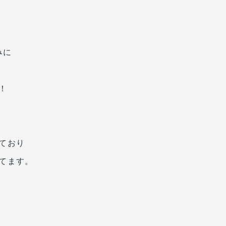
みに
！
ており
てます。