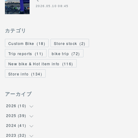
2026.05.10 08:45
カテゴリ
Custom Bike
(
18
)
Store stock
(
2
)
Trip reports
(
11
)
bike trip
(
72
)
New bike & Hot item info
(
116
)
Store info
(
134
)
アーカイブ
2026
(
10
)
2025
(
39
(
1
)
)
(
2
)
2024
(
41
(
2
)
)
(
3
)
(
2
)
2023
(
32
(
6
)
)