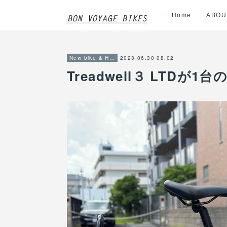
Home
ABOU
2023.06.30 08:02
New bike & Hot item info
Treadwell３ LTDが