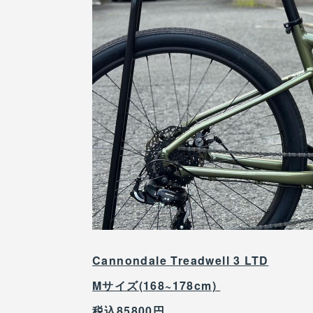
Cannondale Treadwell 3 LTD
Mサイズ(168~178cm)
税込85800円